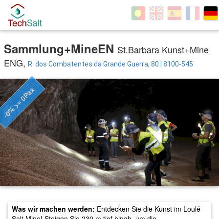
Sammlung+MineEN
St.Barbara Kunst+Mine
ENG,
R. dos Combatentes da Grande Guerra, 80 | 8100-545
-0% >= 0Pax
Was wir machen werden:
Entdecken Sie die Kunst im Loulé
Salt Mine! Steigen Sie 230 m tief hinab, um die