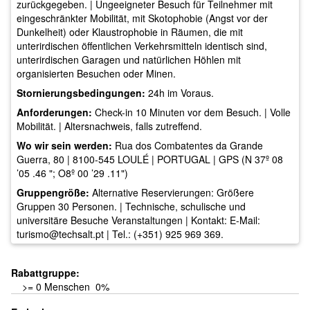
zurückgegeben. | Ungeeigneter Besuch für Teilnehmer mit
eingeschränkter Mobilität, mit Skotophobie (Angst vor der
Dunkelheit) oder Klaustrophobie in Räumen, die mit
unterirdischen öffentlichen Verkehrsmitteln identisch sind,
unterirdischen Garagen und natürlichen Höhlen mit
organisierten Besuchen oder Minen.
Stornierungsbedingungen:
24h im Voraus.
Anforderungen:
Check-in 10 Minuten vor dem Besuch. | Volle
Mobilität. | Altersnachweis, falls zutreffend.
Wo wir sein werden:
Rua dos Combatentes da Grande
Guerra, 80 | 8100-545 LOULÉ | PORTUGAL | GPS (N 37º 08
’05 .46 "; O8º 00 ’29 .11")
Gruppengröße:
Alternative Reservierungen: Größere
Gruppen 30 Personen. | Technische, schulische und
universitäre Besuche Veranstaltungen | Kontakt: E-Mail:
turismo@techsalt.pt
| Tel.: (+351) 925 969 369.
Rabattgruppe:
>= 0 Menschen 0%