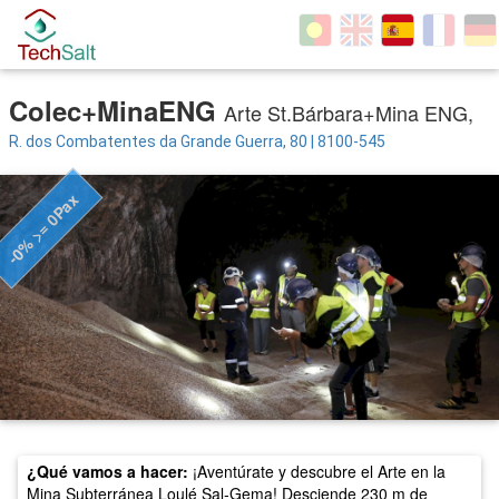
Colec+MinaENG
Arte St.Bárbara+Mina ENG,
R. dos Combatentes da Grande Guerra, 80 | 8100-545
-0% >= 0Pax
¿Qué vamos a hacer:
¡Aventúrate y descubre el Arte en la
Mina Subterránea Loulé Sal-Gema! Desciende 230 m de