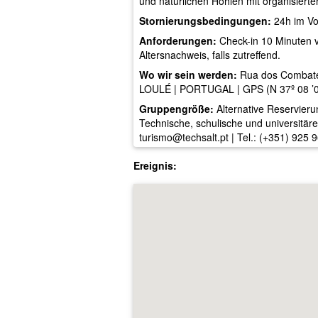
und natürlichen Höhlen mit organisiert
Stornierungsbedingungen:
24h im Vo
Anforderungen:
Check-in 10 Minuten vo
Altersnachweis, falls zutreffend.
Wo wir sein werden:
Rua dos Combate
LOULÉ | PORTUGAL | GPS (N 37º 08 ’05 
Gruppengröße:
Alternative Reservier
Technische, schulische und universitär
turismo@techsalt.pt
| Tel.: (+351) 925 
Ereignis: