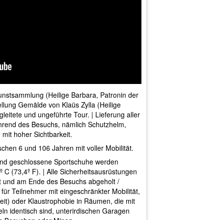
nstsammlung (Heilige Barbara, Patronin der
llung Gemälde von Klaüs Zylla (Heilige
leitete und ungeführte Tour. | Lieferung aller
hrend des Besuchs, nämlich Schutzhelm,
it hoher Sichtbarkeit.
chen 6 und 106 Jahren mit voller Mobilität.
nd geschlossene Sportschuhe werden
 C (73,4º F). | Alle Sicherheitsausrüstungen
t und am Ende des Besuchs abgeholt /
ür Teilnehmer mit eingeschränkter Mobilität,
eit) oder Klaustrophobie in Räumen, die mit
eln identisch sind, unterirdischen Garagen