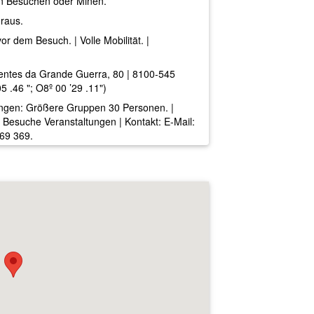
en Besuchen oder Minen.
raus.
r dem Besuch. | Volle Mobilität. |
ntes da Grande Guerra, 80 | 8100-545
.46 "; O8º 00 ’29 .11")
ungen: Größere Gruppen 30 Personen. |
e Besuche Veranstaltungen | Kontakt: E-Mail:
969 369.