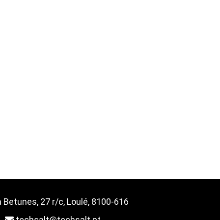
 Betunes, 27 r/c, Loulé, 8100-616
techsalt@techsalt.pt