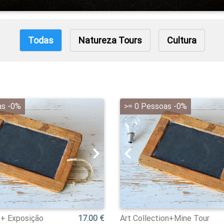
Todas
Natureza Tours
Cultura
as -0%
>= 0 Pessoas -0%
 + Exposição
17.00 €
Art Collection+Mine Tour